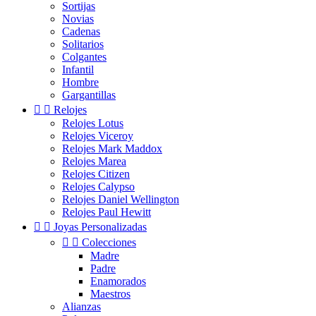
Sortijas
Novias
Cadenas
Solitarios
Colgantes
Infantil
Hombre
Gargantillas


Relojes
Relojes Lotus
Relojes Viceroy
Relojes Mark Maddox
Relojes Marea
Relojes Citizen
Relojes Calypso
Relojes Daniel Wellington
Relojes Paul Hewitt


Joyas Personalizadas


Colecciones
Madre
Padre
Enamorados
Maestros
Alianzas