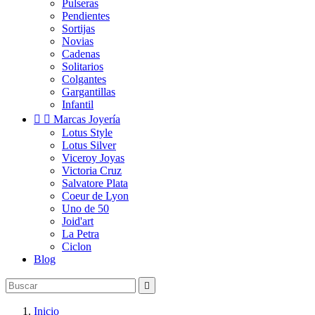
Pulseras
Pendientes
Sortijas
Novias
Cadenas
Solitarios
Colgantes
Gargantillas
Infantil


Marcas Joyería
Lotus Style
Lotus Silver
Viceroy Joyas
Victoria Cruz
Salvatore Plata
Coeur de Lyon
Uno de 50
Joid'art
La Petra
Ciclon
Blog

Inicio