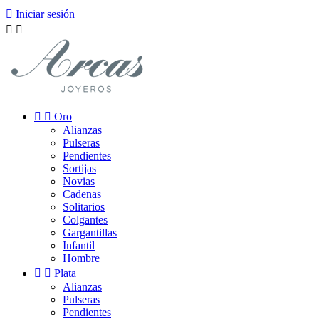

Iniciar sesión




Oro
Alianzas
Pulseras
Pendientes
Sortijas
Novias
Cadenas
Solitarios
Colgantes
Gargantillas
Infantil
Hombre


Plata
Alianzas
Pulseras
Pendientes