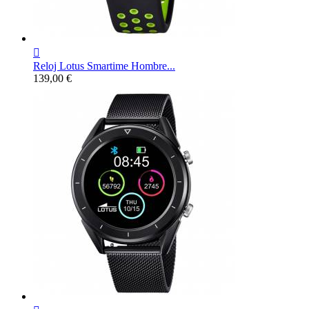

Reloj Lotus Smartime Hombre...
Precio
139,00 €