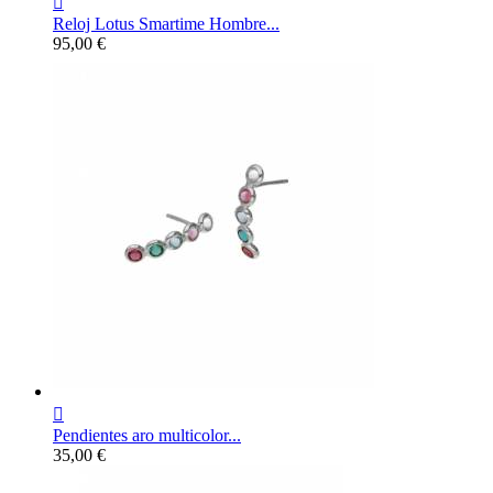

Reloj Lotus Smartime Hombre...
Precio
95,00 €

Pendientes aro multicolor...
Precio
35,00 €