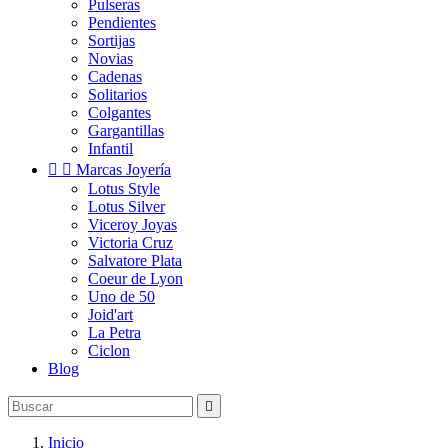
Pulseras
Pendientes
Sortijas
Novias
Cadenas
Solitarios
Colgantes
Gargantillas
Infantil


Marcas Joyería
Lotus Style
Lotus Silver
Viceroy Joyas
Victoria Cruz
Salvatore Plata
Coeur de Lyon
Uno de 50
Joid'art
La Petra
Ciclon
Blog

Inicio