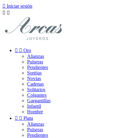

Iniciar sesión




Oro
Alianzas
Pulseras
Pendientes
Sortijas
Novias
Cadenas
Solitarios
Colgantes
Gargantillas
Infantil
Hombre


Plata
Alianzas
Pulseras
Pendientes