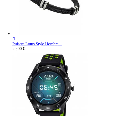

Pulsera Lotus Style Hombre...
Precio
29,00 €