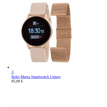

Reloj Marea Smartwatch Unisex
Precio
85,00 €