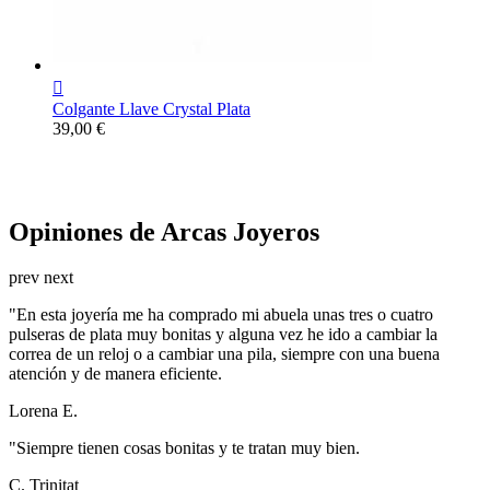

Colgante Llave Crystal Plata
Precio
39,00 €
Joyas para Novias
Descubrir Colección
Opiniones de Arcas Joyeros
prev
next
"
En esta joyería me ha comprado mi abuela unas tres o cuatro
pulseras de plata muy bonitas y alguna vez he ido a cambiar la
correa de un reloj o a cambiar una pila, siempre con una buena
atención y de manera eficiente.
Lorena E.
"
Siempre tienen cosas bonitas y te tratan muy bien.
C. Trinitat