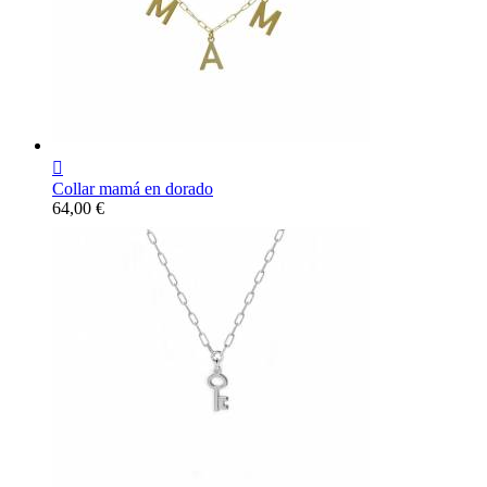

Collar mamá en dorado
Precio
64,00 €