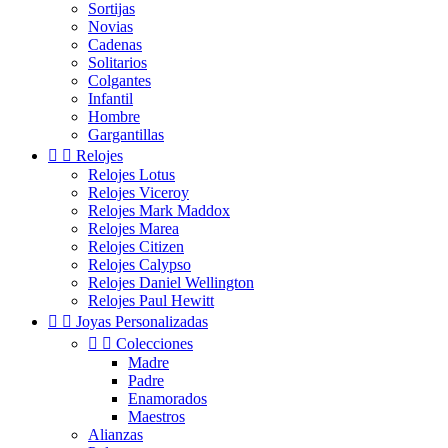
Sortijas
Novias
Cadenas
Solitarios
Colgantes
Infantil
Hombre
Gargantillas


Relojes
Relojes Lotus
Relojes Viceroy
Relojes Mark Maddox
Relojes Marea
Relojes Citizen
Relojes Calypso
Relojes Daniel Wellington
Relojes Paul Hewitt


Joyas Personalizadas


Colecciones
Madre
Padre
Enamorados
Maestros
Alianzas