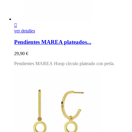

ver detalles
Pendientes MAREA plateados...
Precio
29,90 €
Pendientes MAREA
H
oop círculo plateado con perla.