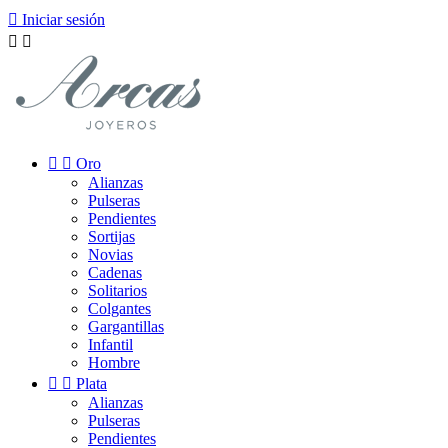

Iniciar sesión




Oro
Alianzas
Pulseras
Pendientes
Sortijas
Novias
Cadenas
Solitarios
Colgantes
Gargantillas
Infantil
Hombre


Plata
Alianzas
Pulseras
Pendientes