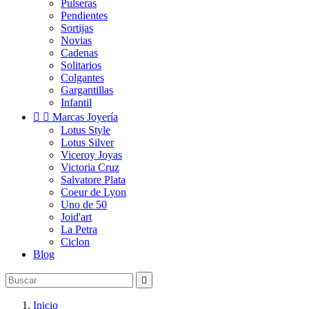
Pulseras
Pendientes
Sortijas
Novias
Cadenas
Solitarios
Colgantes
Gargantillas
Infantil


Marcas Joyería
Lotus Style
Lotus Silver
Viceroy Joyas
Victoria Cruz
Salvatore Plata
Coeur de Lyon
Uno de 50
Joid'art
La Petra
Ciclon
Blog

Inicio