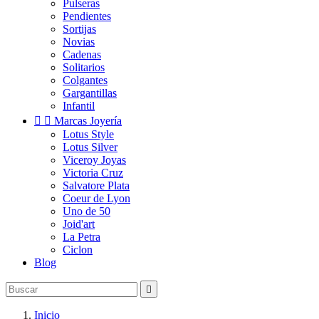
Pulseras
Pendientes
Sortijas
Novias
Cadenas
Solitarios
Colgantes
Gargantillas
Infantil


Marcas Joyería
Lotus Style
Lotus Silver
Viceroy Joyas
Victoria Cruz
Salvatore Plata
Coeur de Lyon
Uno de 50
Joid'art
La Petra
Ciclon
Blog

Inicio