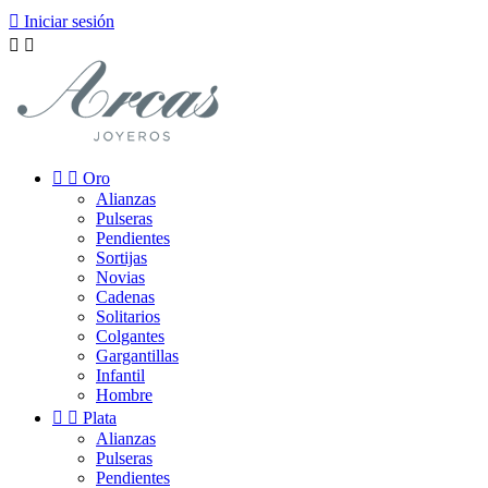

Iniciar sesión




Oro
Alianzas
Pulseras
Pendientes
Sortijas
Novias
Cadenas
Solitarios
Colgantes
Gargantillas
Infantil
Hombre


Plata
Alianzas
Pulseras
Pendientes