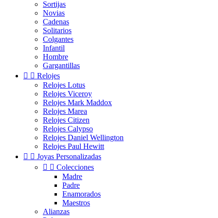
Sortijas
Novias
Cadenas
Solitarios
Colgantes
Infantil
Hombre
Gargantillas


Relojes
Relojes Lotus
Relojes Viceroy
Relojes Mark Maddox
Relojes Marea
Relojes Citizen
Relojes Calypso
Relojes Daniel Wellington
Relojes Paul Hewitt


Joyas Personalizadas


Colecciones
Madre
Padre
Enamorados
Maestros
Alianzas