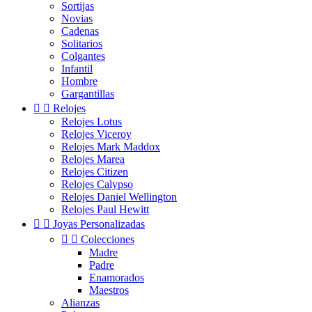
Sortijas
Novias
Cadenas
Solitarios
Colgantes
Infantil
Hombre
Gargantillas


Relojes
Relojes Lotus
Relojes Viceroy
Relojes Mark Maddox
Relojes Marea
Relojes Citizen
Relojes Calypso
Relojes Daniel Wellington
Relojes Paul Hewitt


Joyas Personalizadas


Colecciones
Madre
Padre
Enamorados
Maestros
Alianzas