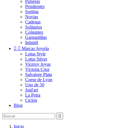
Pulseras
Pendientes
Sortijas
Novias
Cadenas
Solitarios
Colgantes
Gargantillas
Infantil


Marcas Joyería
Lotus Style
Lotus Silver
Viceroy Joyas
Victoria Cruz
Salvatore Plata
Coeur de Lyon
Uno de 50
Joid'art
La Petra
Ciclon
Blog

Inicio