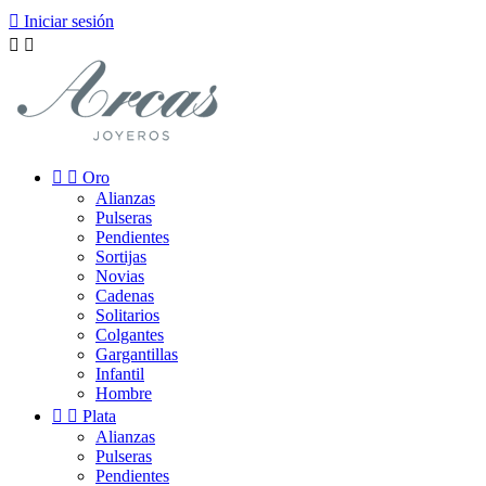

Iniciar sesión




Oro
Alianzas
Pulseras
Pendientes
Sortijas
Novias
Cadenas
Solitarios
Colgantes
Gargantillas
Infantil
Hombre


Plata
Alianzas
Pulseras
Pendientes