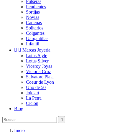
Pulseras
Pendientes
Sortijas
Novias
Cadenas
Solitarios
Colgantes
Gargantillas
Infantil


Marcas Joyería
Lotus Style
Lotus Silver
Viceroy Joyas
Victoria Cruz
Salvatore Plata
Coeur de Lyon
Uno de 50
Joid'art
La Petra
Ciclon
Blog

Inicio