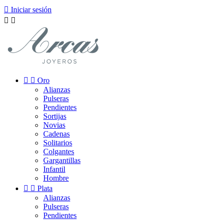

Iniciar sesión




Oro
Alianzas
Pulseras
Pendientes
Sortijas
Novias
Cadenas
Solitarios
Colgantes
Gargantillas
Infantil
Hombre


Plata
Alianzas
Pulseras
Pendientes