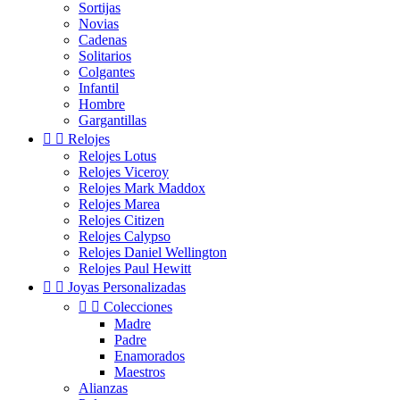
Sortijas
Novias
Cadenas
Solitarios
Colgantes
Infantil
Hombre
Gargantillas


Relojes
Relojes Lotus
Relojes Viceroy
Relojes Mark Maddox
Relojes Marea
Relojes Citizen
Relojes Calypso
Relojes Daniel Wellington
Relojes Paul Hewitt


Joyas Personalizadas


Colecciones
Madre
Padre
Enamorados
Maestros
Alianzas